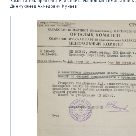
Заместитель председателя Совета Народных комиссаров Ка
Динмухамед Ахмедович Кунаев