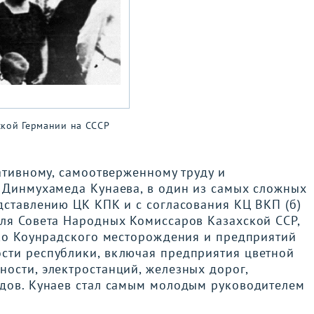
вской Германии на СССР
тативному, самоотверженному труду и
о Динмухамеда Кунаева, в один из самых сложных
дставлению ЦК КПК и с согласования КЦ ВКП (б)
еля Совета Народных Комиссаров Казахской ССР,
ько Коунрадского месторождения и предприятий
сти республики, включая предприятия цветной
ости, электростанций, железных дорог,
одов. Кунаев стал самым молодым руководителем