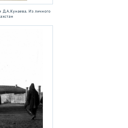
 Д.А.Кунаева. Из личного
захстан