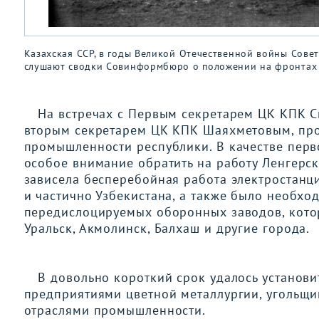
Казахская ССР, в годы Великой Отечественной войны Сове
слушают сводки Совинформбюро о положении на фронтах
На встречах с Первым секретарем ЦК КПК 
вторым секретарем ЦК КПК Шаяхметовым, про
промышленности республики. В качестве пер
особое внимание обратить на работу Ленгерско
зависела бесперебойная работа электростанци
и частично Узбекистана, а также было необх
передислоцируемых оборонных заводов, котор
Уральск, Акмолинск, Балхаш и другие города.
В довольно короткий срок удалось установ
предприятиями цветной металлургии, угольщ
отраслями промышленности.