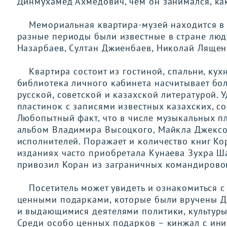
Динмухамед Ахмедович, чем он занимался, как
Мемориальная квартира-музей находится в к
разные периоды были известные в стране люди
Назарбаев, Султан Джиенбаев, Николай Лящен
Квартира состоит из гостиной, спальни, кухн
библиотека личного кабинета насчитывает бол
русской, советской и казахской литературой. 
пластинок с записями известных казахских, с
Любопытный факт, что в числе музыкальных пл
альбом Владимира Высоцкого, Майкла Джексон
исполнителей. Поражает и количество книг Ко
изданиях часто приобретала Кунаева Зухра Шар
привозил Коран из заграничных командировок
Посетитель может увидеть и ознакомиться с
ценными подарками, которые были вручены Д.
и выдающимися деятелями политики, культуры,
Среди особо ценных подарков – кинжал с ини