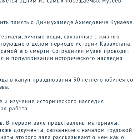
вляется одним из самых посещаемых музеев
ить память о Динмухамеде Ахмедовиче Кунаеве.
териалы, личные вещи, связанные с жизнью
ствующие о целом периоде истории Казахстана,
 самой его смерти. Сотрудники
м
узея проводят
ия и популяризации исторического наследия
ода в канун празднования 90-летнего юбилея со
ева.
е и изучение исторического наследия
кая работа.
в. В первом зале представлены материалы,
акже документы, связанные с началом трудовой
наты второго зала рассказывают о нем как
о