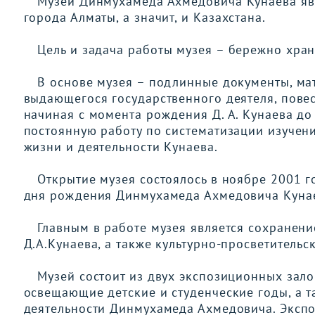
Музей
Динмухамеда Ахмедовича
Кунаева я
города Алматы,
а значит,
и Казахстана.
Цель и задач
а
работы музея – бережно хран
В основе музея – подлинные документы, ма
выдающегося государственного деятеля, пове
начиная с момента рождения Д. А. Кунаева до
постоянную работу по систематизации изучен
жизни и деятельности Кунаева.
Открытие музея состоялось в ноябре 2001 г
дня рождения Динмухамеда Ахмедовича Куна
Главным в работе музея является сохранени
Д.А.Кунаева, а также культурно-просветительс
Музей состоит из двух экспозиционных зало
освещающие детские и студенческие годы, а т
деятельности Динмухамеда Ахмедовича. Экспо