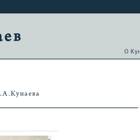
аев
О Ку
.А.Кунаева