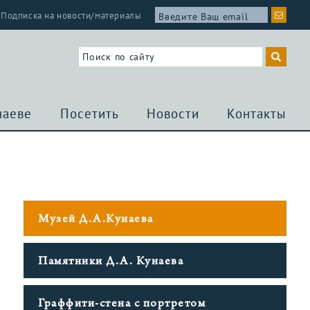
Подписка на новости/материалы
наеве
Посетить
Новости
Контакты
Музей Д.А.Кунаева
Памятники Д.А. Кунаева
Граффити-стена c портретом