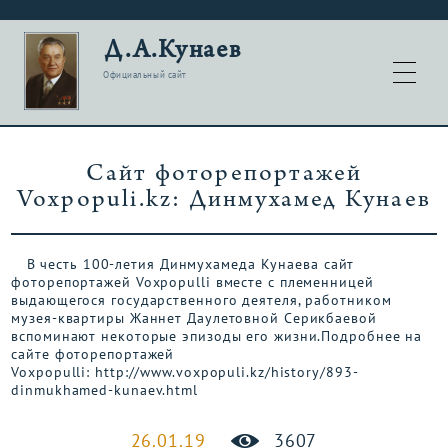
Д.А.Кунаев
Официальный сайт
Сайт фоторепортажей
Voxpopuli.kz: Динмухамед Кунаев
В честь 100-летия Динмухамеда Кунаева сайт
фоторепортажей Voxpopulli вместе с племенницей
выдающегося государственного деятеля, работником
музея-квартиры Жаннет Даулетовной Серикбаевой
вспоминают некоторые эпизоды его жизни.Подробнее на
сайте фоторепортажей
Voxpopulli: http://www.voxpopuli.kz/history/893-
dinmukhamed-kunaev.html
26.01.19
3607