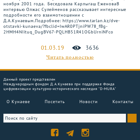
ноября 2001 года. Беседовала Карлыгаш ЕженоваВ
интервью Олжас Сулейменов рассказывает интересные
подробности его взаимотношении с
Д.А.Кунаевым.Подробнее: https://www.tarlan.kz/dve-
otstavki-kunaeva/?fbclid=IwAR0PTjniPW78_fBg-
2HMH4NIituq_DugBV67-PQLHB51R41OGblJrniNFco
01.03.19
3636
Читать полностью
Данный проект представлен
Международным фондом Д.А.Кунаева при поддержке Фонда
цифровизации культурно-исторического наследия "D-MURA"
О Кунаеве
Посетить
Новости
Контакты