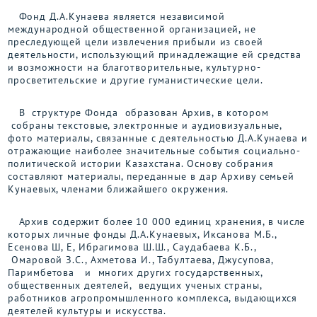
Фонд Д.А.Кунаева является независимой
международной общественной организацией, не
преследующей цели извлечения прибыли из своей
деятельности, использующий принадлежащие ей средства
и возможности на благотворительные, культурно-
просветительские и другие гуманистические цели.
В структуре Фонда образован Архив, в котором
собраны текстовые, электронные и аудиовизуальные,
фото материалы, связанные с деятельностью Д.А.Кунаева и
отражающие наиболее значительные события социально-
политической истории Казахстана. Основу собрания
составляют материалы, переданные в дар Архиву семьей
Кунаевых, членами ближайшего окружения.
Архив содержит более 10 000 единиц хранения, в числе
которых личные фонды Д.А.Кунаевых, Иксанова М.Б.,
Есенова Ш, Е, Ибрагимова Ш.Ш., Саудабаева К.Б.,
Омаровой З.С., Ахметова И., Табултаева, Джусупова,
Паримбетова и многих других государственных,
общественных деятелей, ведущих ученых страны,
работников агропромышленного комплекса, выдающихся
деятелей культуры и искусства.