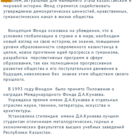
проблем, актуальных для нынешнего этапа казахстанской и
мировой истории. Фонд стремится содействовать
утверждению демократических ценностей, нравственных,
гуманистических начал в жизни общества.
Концепция Фонда основана на убеждении, что в
условиях глобализации в стране и в мире, необходим
новый взгляд на свою историю, ее знание, повышение
уровня образованности современного казахстанца в
целом, новое прочтение идей прогресса и гуманизма,
разработка перспективных программ в сфере
образования, так как полноценное прогрессивное
развитие общества и его поступательное движение в
будущее, невозможно без знания этим обществом своего
прошлого.
В 1993 году Фондом было принято Положение о
наградах Международного Фонда Д.А.Кунаева.
Учреждена премия имени Д.А.Кунаева в отдельных
отраслях науки, техники, литературы, искусства и
архитектуры.
Установлена стипендия имени Д.А.Кунаева лучшим
студентам отличникам металлургических, горных и
экономических факультетов высших учебных заведений
Республики Казахстан.