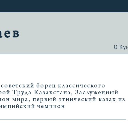
аев
О Ку
ветский борец классического
рой Труда Казахстана, Заслуженный
он мира, первый этнический казах из
лимпийский чемпион