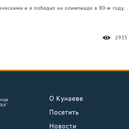
оческими и я победил на олимпиаде в 80-м году.
2933
О Кунаеве
онда
URA"
Посетить
Новости