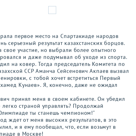
грала первое место на Спартакиаде народов
нь серьезный результат казахстанских борцов.
а свое участие, но выбрали более опытного
ровался и даже подумывал об уходе из спорта.
дил на ковер. Тогда председатель Комитета по
Казахской ССР Аманча Сейсенович Акпаев вызвал
тренировки, с тобой хочет встретиться Первый
хамед Кунаев». Я, конечно, даже не ожидал
вич принял меня в своем кабинете. Он убедил
не легко страной управлять? Продолжай
Олимпиаде ты станешь чемпионом!"
од ждет от меня высоких результатов, в это
лил, и я ему пообещал, что, если возьмут в
пиаде в Москве!