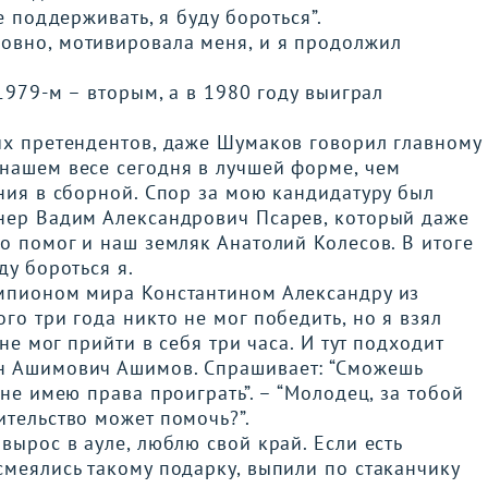
е поддерживать, я буду бороться”.
овно, мотивировала меня, и я продолжил
 1979-м – вторым, а в 1980 году выиграл
их претендентов, даже Шумаков говорил главному
 нашем весе сегодня в лучшей форме, чем
ения в сборной. Спор за мою кандидатуру был
енер Вадим Александрович Псарев, который даже
но помог и наш земляк Анатолий Колесов. В итоге
ду бороться я.
емпионом мира Константином Александру из
го три года никто не мог победить, но я взял
 не мог прийти в себя три часа. И тут подходит
ен Ашимович Ашимов. Спрашивает: “Сможешь
 не имею права проиграть”. – “Молодец, за тобой
ительство может помочь?”.
вырос в ауле, люблю свой край. Если есть
смеялись такому подарку, выпили по стаканчику