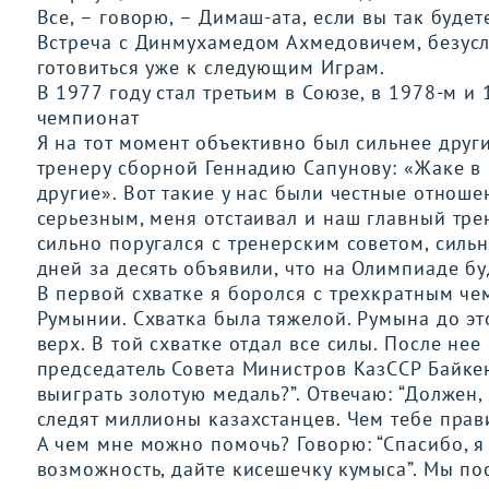
Все, – говорю, – Димаш-ата, если вы так будет
Встреча с Динмухамедом Ахмедовичем, безусл
готовиться уже к следующим Играм.
В 1977 году стал третьим в Союзе, в 1978-м и
чемпионат
Я на тот момент объективно был сильнее друг
тренеру сборной Геннадию Сапунову: «Жаке в
другие». Вот такие у нас были честные отнош
серьезным, меня отстаивал и наш главный тр
сильно поругался с тренерским советом, силь
дней за десять объявили, что на Олимпиаде бу
В первой схватке я боролся с трехкратным ч
Румынии. Схватка была тяжелой. Румына до это
верх. В той схватке отдал все силы. После нее
председатель Совета Министров КазССР Байк
выиграть золотую медаль?”. Отвечаю: “Должен,
следят миллионы казахстанцев. Чем тебе прав
А чем мне можно помочь? Говорю: “Спасибо, я 
возможность, дайте кисешечку кумыса”. Мы по