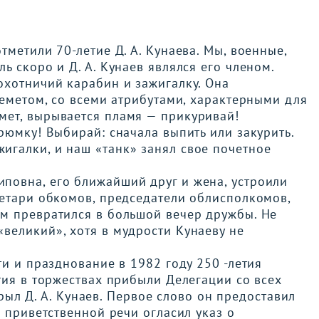
метили 70-летие Д. А. Кунаева. Мы, военные,
 скоро и Д. А. Кунаев являлся его членом.
охотничий карабин и зажигалку. Она
леметом, со всеми атрибутами, характерными для
мет, вырывается пламя — прикуривай!
рюмку! Выбирай: сначала выпить или закурить.
галки, и наш «танк» занял свое почетное
овна, его ближайший друг и жена, устроили
ретари обкомов, председатели облисполкомов,
м превратился в большой вечер дружбы. Не
великий», хотя в мудрости Кунаеву не
ти и празднование в 1982 году 250 -летия
тия в торжествах прибыли Делегации со всех
. А. Кунаев. Первое слово он предоставил
е приветственной речи огласил указ о