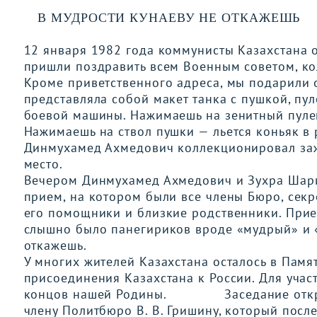
В МУДРОСТИ КУНАЕВУ НЕ ОТКАЖЕШЬ
12 января 1982 года коммунисты Казахстана от
пришли поздравить всем Военным советом, коль
Кроме приветственного адреса, мы подарили 
представляла собой макет танка с пушкой, пу
боевой машины. Нажимаешь на зенитный пуле
Нажимаешь на ствол пушки — льется коньяк в 
Динмухамед Ахмедович коллекционировал зажи
место.
Вечером Динмухамед Ахмедович и Зухра Шарип
прием, на котором были все члены Бюро, сек
его помощники и близкие родственники. Прие
слышно было панегириков вроде «мудрый» и «
откажешь.
У многих жителей Казахстана осталось в Памя
присоединения Казахстана к России. Для учас
концов нашей Родины. Заседание открыл Д
члену Политбюро В. В. Гришину, который посл