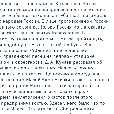
икрепил его к знамени Казахстана. Затем с
об исторической предопределенности единения
ени особенно четко вида глубинная значимость
к народам России. В лице прогрессивной России
нного союзника. Только Россия могла оказать
ческом пути развития Казахстана». В
иким русским народом мы смогли пройти путь,
и подобную речь с высокой трибуны. Вас
разднование 250-летия присоединения
м праздником песни на ледовом стадионе
он и окрестности, Д. А. Кунаев рассказал об
чище, которое носит имя Медео. «Почему
ил кто-то из гостей. Динмухамед Ахмедович,
. По берегам Малой Алма-Атинки, выше головного
ти; напротив Мохнатой сопки, которая была
ерегу речки возвышалась дача генерал-
ремя землетрясения. Участок после этого
предприимчивостью. Здесь у него было что-то
аться Медео. Это был светлый и радостный