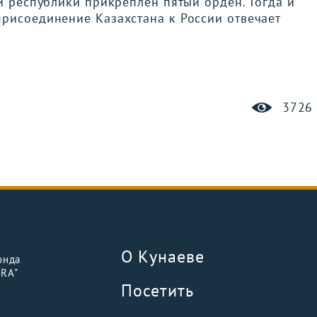
ни республики прикреплен пятый орден. Тогда и
присоединение Казахстана к России отвечает
3726
О Кунаеве
онда
URA"
Посетить