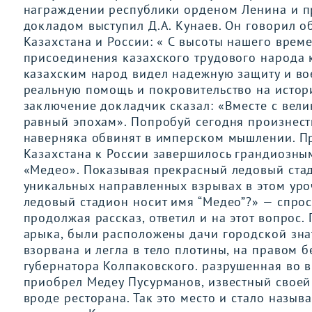
награждении республики орденом Ленина и пр
докладом выступил Д.А. Кунаев. Он говорил 
Казахстана и России: « С высоты нашего врем
присоединения казахского трудового народа 
казахским народ видел надежную защиту и вое
реальную помощь и покровительство на истори
заключение докладчик сказал: «Вместе с вел
равный эпохам». Попробуй сегодня произнест
наверняка обвинят в имперском мышлении. П
Казахстана к России завершилось грандиозны
«Медео». Показывая прекрасный ледовый стади
уникальных направленных взрывах в этом уро
ледовый стадион носит имя “Медео”?» — спрос
продолжая рассказ, ответил и на этот вопрос
арыка, были расположены дачи городской зна
взорвана и легла в тело плотины, на правом б
губернатора Колпаковского. разрушенная во в
приобрел Медеу Пусурманов, известный своей 
вроде ресторана. Так это место и стало назыв