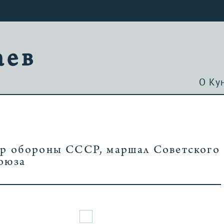
аев
О Ку
тр обороны СССР, маршал Советского
оюза