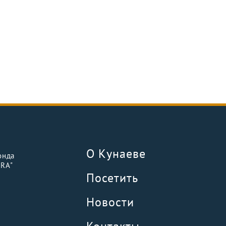
О Кунаеве
онда
URA"
Посетить
Новости