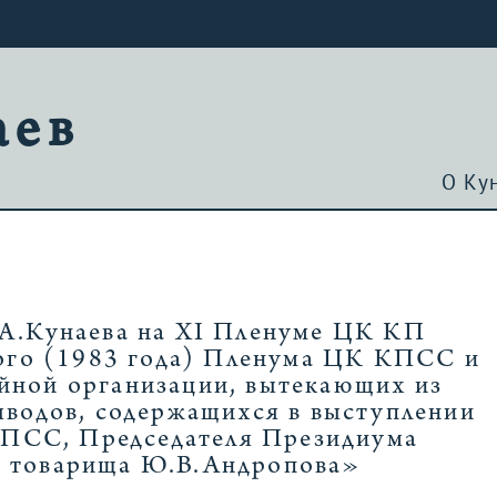
аев
О Ку
Д.А.Кунаева на XI Пленуме ЦК КП
кого (1983 года) Пленума ЦК КПСС и
ийной организации, вытекающих из
ыводов, содержащихся в выступлении
КПСС, Председателя Президиума
Р товарища Ю.В.Андропова»