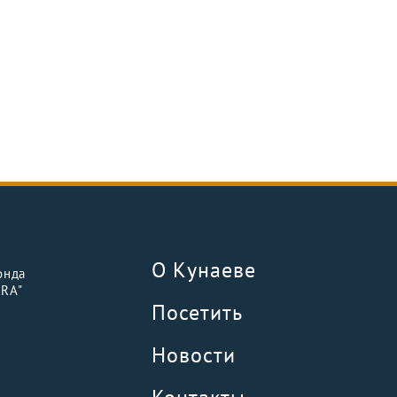
О Кунаеве
онда
URA"
Посетить
Новости