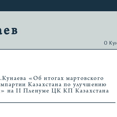
аев
О Ку
А.Кунаева «Об итогах мартовского
мпартии Казахстана по улучшению
м» на II Пленуме ЦК КП Казахстана