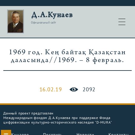
Д.А.Кунаев
Официальный сайт
1969 год. Кең байтақ Қазақстан
даласында//1969. – 8 февраль.
16.02.19
2092
Данный проект представлен
Международным фондом Д.А.Кунаева при поддержке Фонда
цифровизации культурно-исторического наследия "D-MURA"
О Кунаеве
Посетить
Новости
Контакты