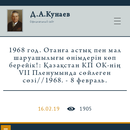
Д.А.Кунаев
Официальный сайт
1968 год. Отанға астық пен мал
шаруашылығы өнімдерін көп
берейік!: Қазақстан КП ОК-нің
VII Пленумында сөйлеген
сөзі//1968. - 8 февраль.
16.02.19
1905