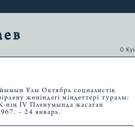
аев
О Ку
 ұйымын Ұлы Октябрь социалистік
рлену жөніндегі міндеттері туралы:
К-нің IV Пленумында жасаған
967. – 24 январь.