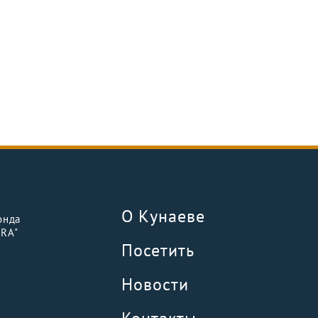
О Кунаеве
онда
URA"
Посетить
Новости