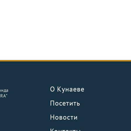
О Кунаеве
онда
URA"
Посетить
Новости