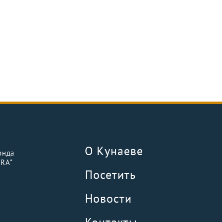
О Кунаеве
онда
URA"
Посетить
Новости