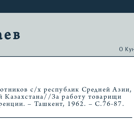
аев
О Ку
ботников с/х республик Средней Азии,
й Казахстана//За работу товарищи
енции. – Ташкент, 1962. – С.76-87.