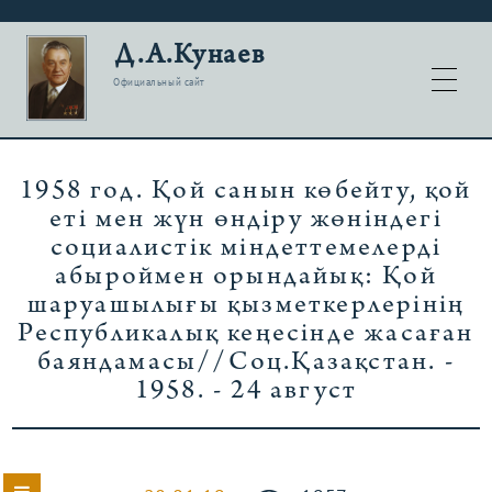
Д.А.Кунаев
Официальный сайт
1958 год. Қой санын көбейту, қой
еті мен жүн өндіру жөніндегі
социалистік міндеттемелерді
абыроймен орындайық: Қой
шаруашылығы қызметкерлерінің
Республикалық кеңесінде жасаған
баяндамасы//Соц.Қазақстан. -
1958. - 24 август