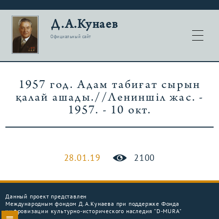
Д.А.Кунаев
Официальный сайт
1957 год. Адам табиғат сырын
қалай ашады.//Лениншіл жас. -
1957. - 10 окт.
28.01.19
2100
Данный проект представлен
Международным фондом Д.А.Кунаева при поддержке Фонда
цифровизации культурно-исторического наследия "D-MURA"