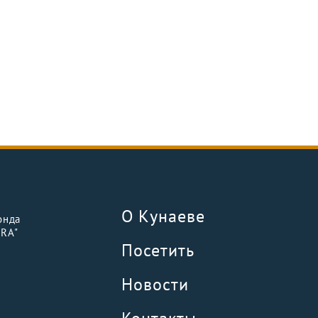
О Кунаеве
онда
URA"
Посетить
Новости