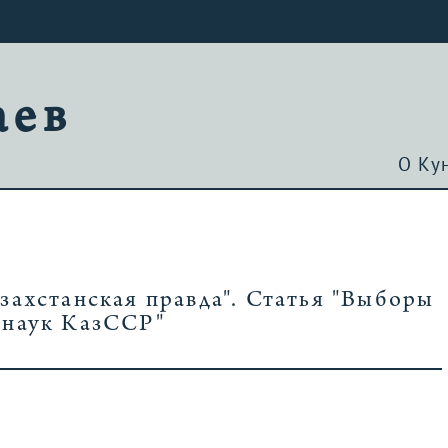
аев
О Ку
азахстанская правда". Статья "Выборы
 наук КазССР"