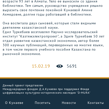
возрасте 93 лет в Алматы. Тело ее выносили со здания
библиотеки. Тем самым, руководство учреждения решило
выразить свое почтение покойной Кунаевой Амине
Ахмедовне, долгие годы работавшей в библиотеке.
Она воспитала двух сыновей, которые стали видными
деятелями казахстанской науки.
Едил Туркебаев возглавлял Научно-исследовательский
институт "Казтяжэлектропроект", а Эдиге Туркебаев 50 лет
отдал развитию казахстанской экономики, автор более
300 научных публикаций, переведенных на многие языки,
в том числе первого учебного пособия Казахстана по
рыночной экономике.
15.02.19
5691
Данный проект представлен
Международным фондом Д.А.Кунаева при поддержке Фонда
цифровизации культурно-исторического наследия "D-MURA"
О Кунаеве
Посетить
Новости
Контакты