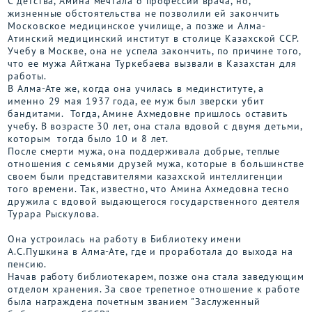
С детства, Амина мечтала о профессии врача, но,
жизненные обстоятельства не позволили ей закончить
Московское медицинское училище, а позже и Алма-
Атинский медицинский институт в столице Казахской ССР.
Учебу в Москве, она не успела закончить, по причине того,
что ее мужа Айтжана Туркебаева вызвали в Казахстан для
работы.
В Алма-Ате же, когда она училась в мединституте, а
именно 29 мая 1937 года, ее муж был зверски убит
бандитами. Тогда, Амине Ахмедовне пришлось оставить
учебу. В возрасте 30 лет, она стала вдовой с двумя детьми,
которым тогда было 10 и 8 лет.
После смерти мужа, она поддерживала добрые, теплые
отношения с семьями друзей мужа, которые в большинстве
своем были представителями казахской интеллигенции
того времени. Так, известно, что Амина Ахмедовна тесно
дружила с вдовой выдающегося государственного деятеля
Турара Рыскулова.
Она устроилась на работу в Библиотеку имени
А.С.Пушкина в Алма-Ате, где и проработала до выхода на
пенсию.
Начав работу библиотекарем, позже она стала заведующим
отделом хранения. За свое трепетное отношение к работе
была награждена почетным званием "Заслуженный