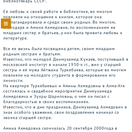
библиотекарь СССР".
Её любовь к своей работе в библиотеке, во многом
повлияли на отношение к книгам, которое она
пропагандировала и среди своих родных. Во многом,
благодаря и Амине Ахмедовне, по воспоминаниям ее
младших сестер и братьев, у них была привита любовь к
литературе.
Вся ее жизнь была посвящена детям, своим младшим
родным сестрам и братьям.
Известно, что молодой Динмухамед Кунаев, поступивший в
московский институт в начале 1930-х гг., жил у старшей
сестры и её мужа Айтжана Туркебаева, которые во многим
повлияли на молодого студента в формировании его
личности.
На квартире Туркебаевых и Амины Ахмедовны в Алма-Ате
состоялась и свадебное мероприятие Динмухамеда
Ахмедовича и Зухры Шариповны, о чем он писал с
благодарностью в своих воспоминаниях.
Известно, что в дни праздников, Динмухамед Ахмедович в
знак особого уважения, свои поздравления начинал со
звонка старшей сестре.
Амина Ахмедовна скончалась 20 сентября 2000года в