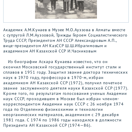
Академик А.М.Кунаев в Музее М.О.Ауэзова в Алматы вместе
с супругой Л.М.Ауэзовой, Трижды Героем Социалистического
Труда СССР, Президентом АН СССР Александровым А.П.,
вице-президентом АН КазССР Ш.Ш.Ибрагимовым и
академиком АН Казахской ССР И.Часниковым
Из биографии Аскара Кунаева известно, что он
окончил Московский государственный институт стали и
сплавов в 1951 году. Защитил звание доктора технических
наук в 1970 году, профессора в 1970-м, избран
академиком АН Казахской ССР (1972), получил почетное
звание заслуженного деятеля науки Казахской ССР (1977).
Кроме того, по результатам голосования ученых Академии
наук СССР, проходившем в Москве был избран членом-
корреспондентом Академии наук СССР с 26 ноября 1974
года по Отделению физикохимии и технологии
неорганических материалов, академиком с 29 декабря
1981 года. С 1974 по 1986 годы находился в должности
Президента АН Казахской ССР (1974—86).